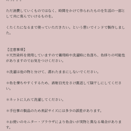
ただ消費していくものではなく、時間をかけて作られたものを生活の一部と
して共に育んでいけるものを。
くたくたになるまで使っていただきたい。という思いでインドで製作しまし
た。
【注意事項】
＊天然染料を使用していますので着用時や洗濯時に色落ち、色移りの可能性
がありますのでお気をつけください。
＊洗濯は他の物と分けて、濡れたままにしないでください。
＊色を保ちやすくするため、直射日光をさけ裏返して陰干しにしてくださ
い。
＊ネットに入れて洗濯してください。
＊手仕事の製品のため表記サイズには多少の誤差があります。
＊お使いのモニター・ブラウザにより色合いが実物と異なる場合がありま
す。