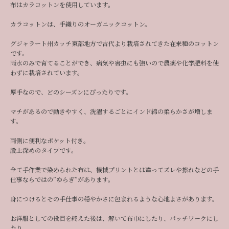
布はカラコットンを使用しています。
カラコットンは、手織りのオーガニックコットン。
グジャラート州カッチ東部地方で古代より栽培されてきた在来種のコットン
です。
雨水のみで育てることができ、病気や害虫にも強いので農薬や化学肥料を使
わずに栽培されています。
厚手なので、どのシーズンにぴったりです。
マチがあるので動きやすく、洗濯するごとにインド綿の柔らかさが増しま
す。
両側に便利なポケット付き。
股上深めのタイプです。
全て手作業で染められた布は、機械プリントとは違ってズレや擦れなどの手
仕事ならではの”ゆらぎ”があります。
身につけるとその手仕事の穏やかさに包まれるような心地よさがあります。
お洋服としての役目を終えた後は、解いて布巾にしたり、パッチワークにし
たり。。。